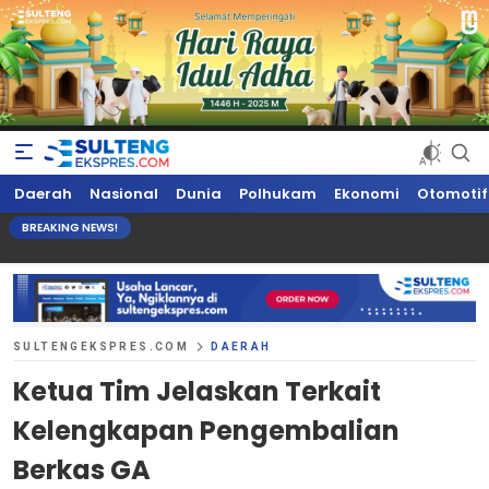
Sultengekspres.com
Berita Seputar Sulteng Hari Ini, Update Terkini, Suaranya Rakyat
Daerah
Nasional
Dunia
Polhukam
Ekonomi
Otomotif
Sulteng
BREAKING NEWS!
SULTENGEKSPRES.COM
DAERAH
Ketua Tim Jelaskan Terkait
Kelengkapan Pengembalian
Berkas GA