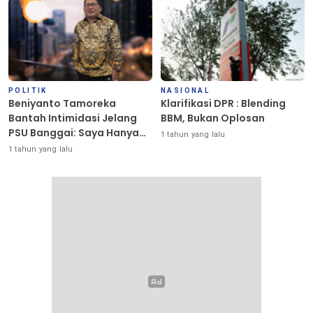
POLITIK
NASIONAL
Beniyanto Tamoreka
Klarifikasi DPR : Blending
Bantah Intimidasi Jelang
BBM, Bukan Oplosan
PSU Banggai: Saya Hanya
1 tahun yang lalu
Ingin Redakan Suasana
1 tahun yang lalu