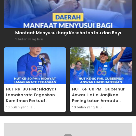
Manfaat Menyusui bagi Kesehatan Ibu dan Bayi
9 bulan yang lalu
HUT ke-80 PMI : Hidayat
HUT Ke-80 PMI, Gubernur
Lamakarate Tegaskan
Anwar Hafid Janjikan
Komitmen Perkuat
Peningkatan Armada
Solidaritas Kemanusiaan
Mobil Donor Darah
10 bulan yang lalu
10 bulan yang lalu