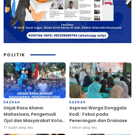
POLITIK
DAERAH
DAERAH
Unjuk Rasa Aliansi
Aspirasi Warga Donggala
Mahasiswa, Pengemudi
Kodi : Fokus pada
Ojol dan Masyarakat Kota
Penerangan dan Drainase
Palu Berlangsung Damai
11 bulan yang lalu
1 tahun yang lalu