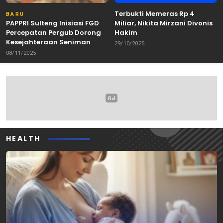
Terbukti Memeras Rp 4
BARU
PAPPRI Sulteng Inisiasi FGD
Miliar, Nikita Mirzani Divonis
Percepatan Pergub Dorong
Hakim
Kesejahteraan Seniman
29/10/2025
08/11/2025
HEALTH