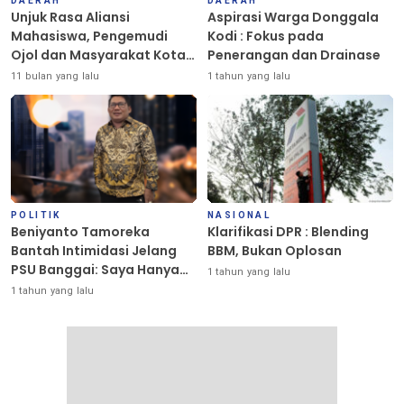
DAERAH
DAERAH
Unjuk Rasa Aliansi
Aspirasi Warga Donggala
Mahasiswa, Pengemudi
Kodi : Fokus pada
Ojol dan Masyarakat Kota
Penerangan dan Drainase
Palu Berlangsung Damai
11 bulan yang lalu
1 tahun yang lalu
POLITIK
NASIONAL
Beniyanto Tamoreka
Klarifikasi DPR : Blending
Bantah Intimidasi Jelang
BBM, Bukan Oplosan
PSU Banggai: Saya Hanya
1 tahun yang lalu
Ingin Redakan Suasana
1 tahun yang lalu