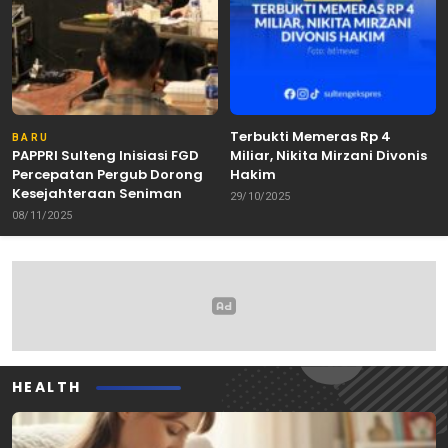
Terbukti Memeras Rp 4
BARU
PAPPRI Sulteng Inisiasi FGD
Miliar, Nikita Mirzani Divonis
Percepatan Pergub Dorong
Hakim
Kesejahteraan Seniman
29/10/2025
08/11/2025
HEALTH