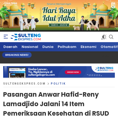
Sultengekspres.com
Berita Seputar Sulteng Hari Ini, Update Terkini, Suaranya Rakyat
Daerah
Nasional
Dunia
Polhukam
Ekonomi
Otomotif
Sulteng
BREAKING NEWS!
SULTENGEKSPRES.COM
POLITIK
Pasangan Anwar Hafid-Reny
Lamadjido Jalani 14 Item
Pemeriksaan Kesehatan di RSUD