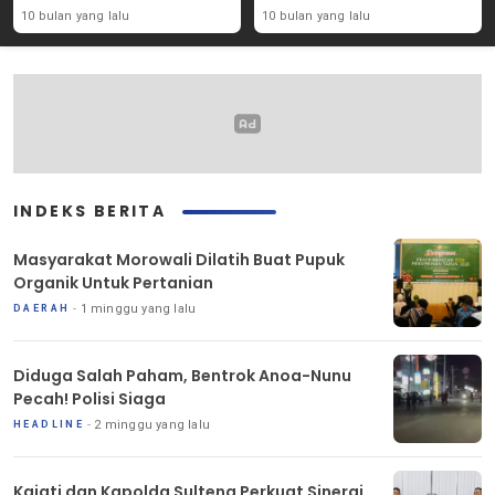
Solidaritas Kemanusiaan
Mobil Donor Darah
10 bulan yang lalu
10 bulan yang lalu
INDEKS BERITA
Masyarakat Morowali Dilatih Buat Pupuk
Organik Untuk Pertanian
1 minggu yang lalu
DAERAH
Diduga Salah Paham, Bentrok Anoa-Nunu
Pecah! Polisi Siaga
2 minggu yang lalu
HEADLINE
Kajati dan Kapolda Sulteng Perkuat Sinergi,