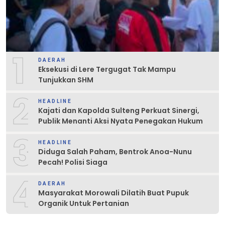
1
DAERAH
Eksekusi di Lere Tergugat Tak Mampu
Tunjukkan SHM
2
HEADLINE
Kajati dan Kapolda Sulteng Perkuat Sinergi,
Publik Menanti Aksi Nyata Penegakan Hukum
3
HEADLINE
Diduga Salah Paham, Bentrok Anoa-Nunu
Pecah! Polisi Siaga
4
DAERAH
Masyarakat Morowali Dilatih Buat Pupuk
Organik Untuk Pertanian