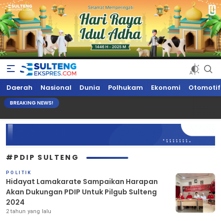
Sultengekspres.com
Berita Seputar Sulteng Hari Ini, Update Terkini, Suaranya Rakyat
Daerah
Nasional
Dunia
Polhukam
Ekonomi
Otomotif
Sulteng
BREAKING NEWS!
#PDIP SULTENG
POLITIK
Hidayat Lamakarate Sampaikan Harapan
Akan Dukungan PDIP Untuk Pilgub Sulteng
2024
2 tahun yang lalu