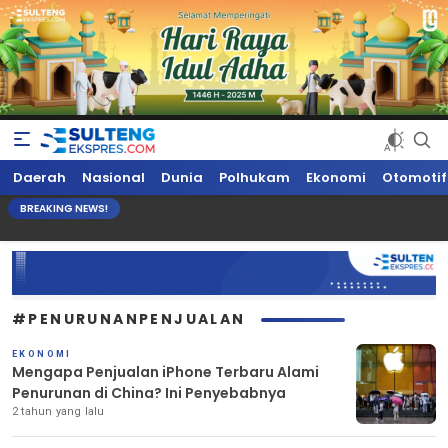
Sultengekspres.com
Berita Seputar Sulteng Hari Ini, Update Terkini, Suaranya Rakyat
Daerah
Nasional
Dunia
Polhukam
Ekonomi
Otomotif
Sulteng
BREAKING NEWS!
#PENURUNANPENJUALAN
EKONOMI
Mengapa Penjualan iPhone Terbaru Alami
Penurunan di China? Ini Penyebabnya
2 tahun yang lalu