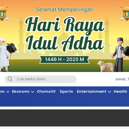
Jumat, 
Terkini, Suaranya Rakyat Sulteng
am
Ekonomi
Otomotif
Sports
Entertainment
Health