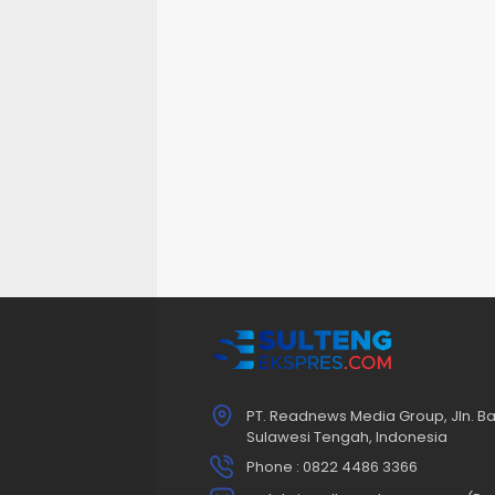
PT. Readnews Media Group, Jln. Ba
Sulawesi Tengah, Indonesia
Phone : 0822 4486 3366