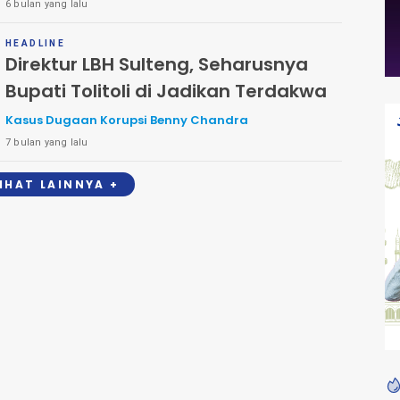
6 bulan yang lalu
Sidang Dugaan Tipikor Benny Chandra
HEADLINE
Direktur LBH Sulteng, Seharusnya
Bupati Tolitoli di Jadikan Terdakwa
Kasus Dugaan Korupsi Benny Chandra
7 bulan yang lalu
LIHAT LAINNYA +