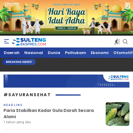
Sultengekspres.com
Berita Seputar Sulteng Hari Ini, Update Terkini, Suaranya Rakyat
Daerah
Nasional
Dunia
Polhukam
Ekonomi
Otomotif
Sulteng
BREAKING NEWS!
#SAYURANSEHAT
HEADLINE
Paria Stabilkan Kadar Gula Darah Secara
Alami
1 tahun yang lalu