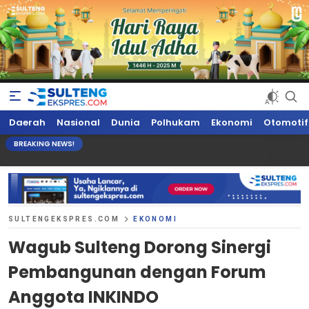
Sultengekspres.com
Berita Seputar Sulteng Hari Ini, Update Terkini, Suaranya Rakyat
Daerah
Nasional
Dunia
Polhukam
Ekonomi
Otomotif
Sulteng
BREAKING NEWS!
SULTENGEKSPRES.COM
EKONOMI
Wagub Sulteng Dorong Sinergi
Pembangunan dengan Forum
Anggota INKINDO