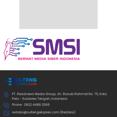
PT. Readnews Media Group, Jln. Basuki Rahmat No. 75, Kota
Palu - Sulawesi Tengah, Indonesia
Phone : 0822 4486 3366
redaksi@sultengekspres.com (Redaksi)