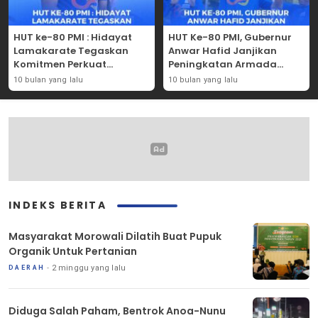
HUT ke-80 PMI : Hidayat
HUT Ke-80 PMI, Gubernur
Lamakarate Tegaskan
Anwar Hafid Janjikan
Komitmen Perkuat
Peningkatan Armada
Solidaritas Kemanusiaan
Mobil Donor Darah
10 bulan yang lalu
10 bulan yang lalu
INDEKS BERITA
Masyarakat Morowali Dilatih Buat Pupuk
Organik Untuk Pertanian
2 minggu yang lalu
DAERAH
Diduga Salah Paham, Bentrok Anoa-Nunu