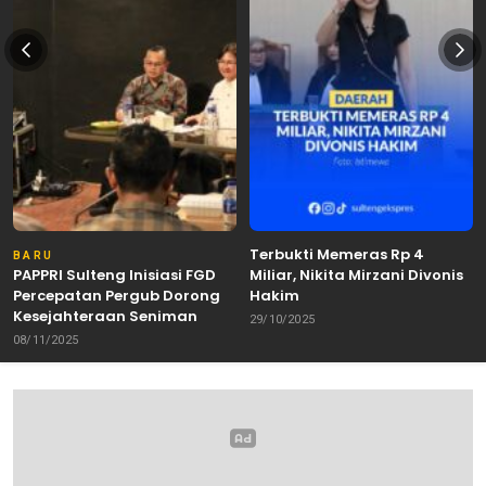
Terbukti Memeras Rp 4
BARU
PAPPRI Sulteng Inisiasi FGD
Miliar, Nikita Mirzani Divonis
Percepatan Pergub Dorong
Hakim
Kesejahteraan Seniman
29/10/2025
08/11/2025