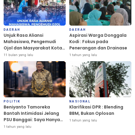
DAERAH
DAERAH
Unjuk Rasa Aliansi
Aspirasi Warga Donggala
Mahasiswa, Pengemudi
Kodi : Fokus pada
Ojol dan Masyarakat Kota
Penerangan dan Drainase
Palu Berlangsung Damai
11 bulan yang lalu
1 tahun yang lalu
POLITIK
NASIONAL
Beniyanto Tamoreka
Klarifikasi DPR : Blending
Bantah Intimidasi Jelang
BBM, Bukan Oplosan
PSU Banggai: Saya Hanya
1 tahun yang lalu
Ingin Redakan Suasana
1 tahun yang lalu