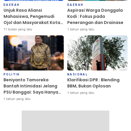
DAERAH
DAERAH
Unjuk Rasa Aliansi
Aspirasi Warga Donggala
Mahasiswa, Pengemudi
Kodi : Fokus pada
Ojol dan Masyarakat Kota
Penerangan dan Drainase
Palu Berlangsung Damai
11 bulan yang lalu
1 tahun yang lalu
POLITIK
NASIONAL
Beniyanto Tamoreka
Klarifikasi DPR : Blending
Bantah Intimidasi Jelang
BBM, Bukan Oplosan
PSU Banggai: Saya Hanya
1 tahun yang lalu
Ingin Redakan Suasana
1 tahun yang lalu