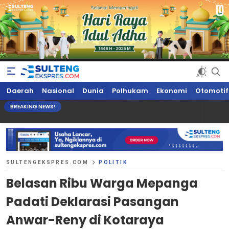
Sultengekspres.com
Berita Seputar Sulteng Hari Ini, Update Terkini, Suaranya Rakyat
Daerah
Nasional
Dunia
Polhukam
Ekonomi
Otomotif
Sulteng
BREAKING NEWS!
SULTENGEKSPRES.COM
POLITIK
Belasan Ribu Warga Mepanga
Padati Deklarasi Pasangan
Anwar-Reny di Kotaraya