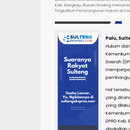
Kab. Bangkep, Rusdin Sinaling menan
Tingkatkan Pembangunan Hukum di Dae
Palu, Sul
Hukum dan 
Kemenkumh
Daerah (D
memperpanj
pembanguna
Hal terseb
yang dita
yang dilak
Kemenkumh
DPRD Kab. B
disaksikan 