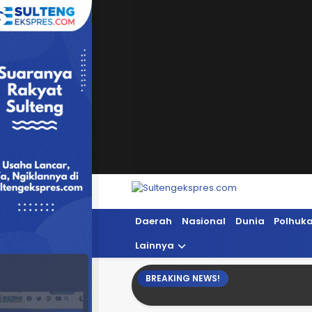
Sultengekspres.com
Berita Seputar Sulteng Hari Ini, Update 
Daerah
Nasional
Dunia
Polhuk
Lainnya
BREAKING NEWS!