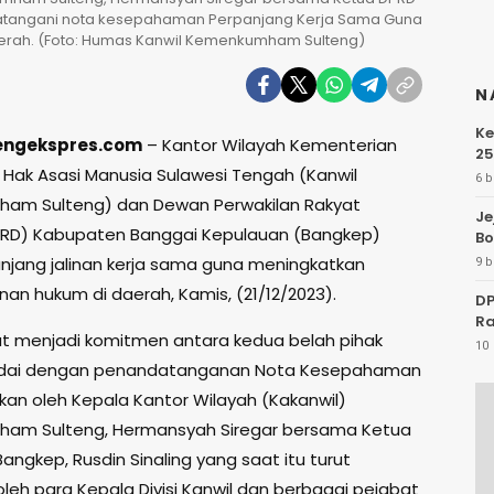
datangani nota kesepahaman Perpanjang Kerja Sama Guna
rah. (Foto: Humas Kanwil Kemenkumham Sulteng)
N
Ke
tengekspres.com
– Kantor Wilayah Kementerian
25
Hak Asasi Manusia Sulawesi Tengah (Kanwil
6 b
am Sulteng) dan Dewan Perwakilan Rakyat
Je
PRD) Kabupaten Banggai Kepulauan (Bangkep)
Bo
ang jalinan kerja sama guna meningkatkan
9 b
n hukum di daerah, Kamis, (21/12/2023).
DP
Ra
ut menjadi komitmen antara kedua belah pihak
10 
ndai dengan penandatanganan Nota Kesepahaman
ukan oleh Kepala Kantor Wilayah (Kakanwil)
am Sulteng, Hermansyah Siregar bersama Ketua
angkep, Rusdin Sinaling yang saat itu turut
oleh para Kepala Divisi Kanwil dan berbagai pejabat