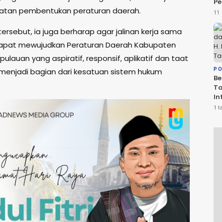
Pe
atan pembentukan peraturan daerah.
da
11 
Ko
Be
 tersebut, ia juga berharap agar jalinan kerja sama
D
dapat mewujudkan Peraturan Daerah Kabupaten
ulauan yang aspiratif, responsif, aplikatif dan taat
menjadi bagian dari kesatuan sistem hukum
PO
Be
T
In
PS
1 t
Sa
R