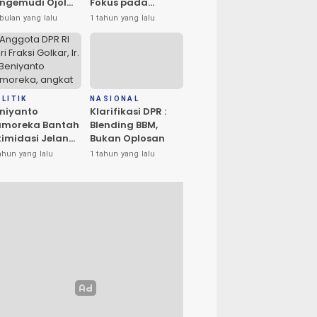
ngemudi Ojol
Fokus pada
n Masyarakat
Penerangan dan
bulan yang lalu
1 tahun yang lalu
ta Palu
Drainase
rlangsung
amai
LITIK
NASIONAL
niyanto
Klarifikasi DPR :
amoreka Bantah
Blending BBM,
timidasi Jelang
Bukan Oplosan
U Banggai:
ahun yang lalu
1 tahun yang lalu
ya Hanya Ingin
edakan Suasana