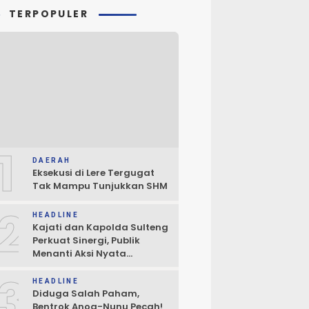
TERPOPULER
1
DAERAH
Eksekusi di Lere Tergugat
Tak Mampu Tunjukkan SHM
2
HEADLINE
Kajati dan Kapolda Sulteng
Perkuat Sinergi, Publik
Menanti Aksi Nyata
Penegakan Hukum
3
HEADLINE
Diduga Salah Paham,
Bentrok Anoa-Nunu Pecah!