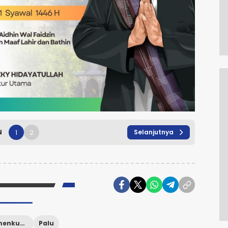
1
2
N
Selanjutnya
Kanwil Kemenkumham SUlteng
Palu