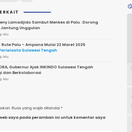
TERKAIT
ny Lamadjido Sambut Menkes di Palu : Dorong
 Jantung Unggulan
g lalu
r Rute Palu – Ampana Mulai 22 Maret 2025
ariwisata Sulawesi Tengah
g lalu
ORA, Gubernur Ajak INKINDO Sulawesi Tengah
gi dan Berkolaborasi
g lalu
sikan.
Ruas yang wajib ditandai
*
 web saya pada peramban ini untuk komentar saya