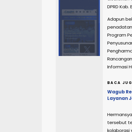
DPRD Kab. 
Adapun be
penadatan
Program P
Penyusunan
Pengharmo
Rancangan 
Informasi 
BACA JUG
Wagub Ren
Layanan 
Hermansya
tersebut t
kolaborasi 