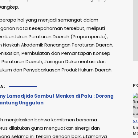
Bangkep.
berapa hal yang menjadi semangat dalam
ganan Nota Kesepahaman tersebut, meliputi
embentukan Peraturan Daerah (Propemperda),
 Naskah Akademik Rancangan Peraturan Daerah,
nisasian, Pembulatan dan Pemantapan Konsep
Peraturan Daerah, Jaringan Dokumentasi dan
Hukum dan Penyebarluasan Produk Hukum Daerah.
P
A:
y Lamadjido Sambut Menkes di Palu : Dorong
Jantung Unggulan
h menjelaskan bahwa komitmen bersama
D
Un
erus dilakukan guna menguatkan sinergi dan
Ma
yang selama ini terjalin dengan baik, utamanya