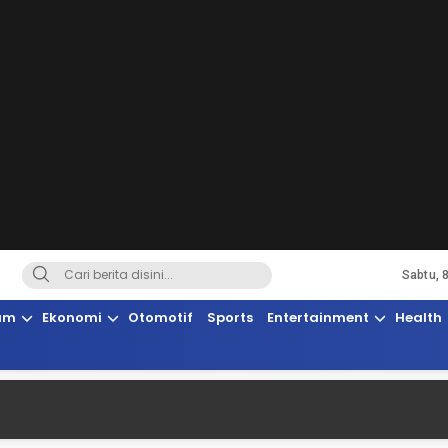
Sabtu, 
Terkini, Suaranya Rakyat Sulteng
am
Ekonomi
Otomotif
Sports
Entertainment
Health