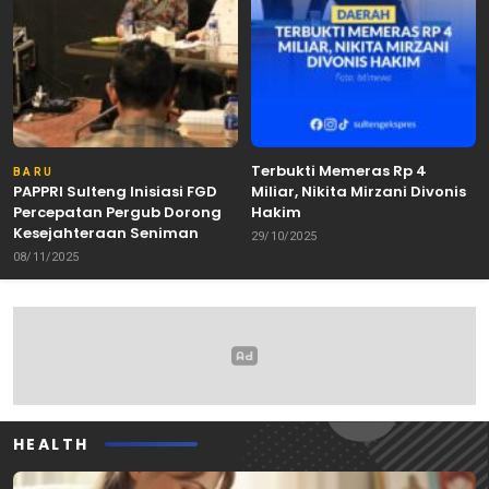
Terbukti Memeras Rp 4
BARU
PAPPRI Sulteng Inisiasi FGD
Miliar, Nikita Mirzani Divonis
Percepatan Pergub Dorong
Hakim
Kesejahteraan Seniman
29/10/2025
08/11/2025
HEALTH