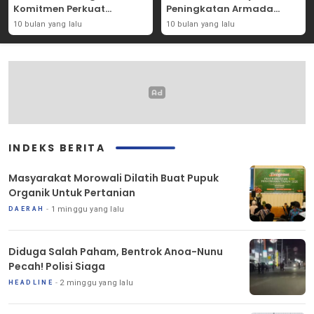
Komitmen Perkuat
Peningkatan Armada
Solidaritas Kemanusiaan
Mobil Donor Darah
10 bulan yang lalu
10 bulan yang lalu
INDEKS BERITA
Masyarakat Morowali Dilatih Buat Pupuk
Organik Untuk Pertanian
1 minggu yang lalu
DAERAH
Diduga Salah Paham, Bentrok Anoa-Nunu
Pecah! Polisi Siaga
2 minggu yang lalu
HEADLINE