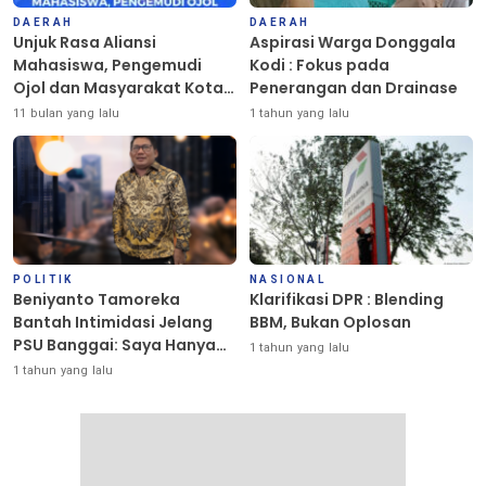
DAERAH
DAERAH
Unjuk Rasa Aliansi
Aspirasi Warga Donggala
Mahasiswa, Pengemudi
Kodi : Fokus pada
Ojol dan Masyarakat Kota
Penerangan dan Drainase
Palu Berlangsung Damai
11 bulan yang lalu
1 tahun yang lalu
POLITIK
NASIONAL
Beniyanto Tamoreka
Klarifikasi DPR : Blending
Bantah Intimidasi Jelang
BBM, Bukan Oplosan
PSU Banggai: Saya Hanya
1 tahun yang lalu
Ingin Redakan Suasana
1 tahun yang lalu