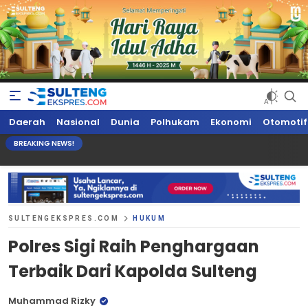
Sultengekspres.com
Berita Seputar Sulteng Hari Ini, Update Terkini, Suaranya Rakyat
Daerah
Nasional
Dunia
Polhukam
Ekonomi
Otomotif
Sulteng
BREAKING NEWS!
SULTENGEKSPRES.COM
HUKUM
Polres Sigi Raih Penghargaan
Terbaik Dari Kapolda Sulteng
Muhammad Rizky