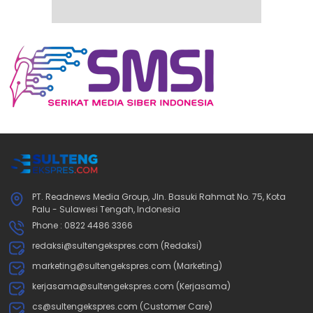
PT. Readnews Media Group, Jln. Basuki Rahmat No. 75, Kota
Palu - Sulawesi Tengah, Indonesia
Phone : 0822 4486 3366
redaksi@sultengekspres.com (Redaksi)
marketing@sultengekspres.com (Marketing)
kerjasama@sultengekspres.com (Kerjasama)
cs@sultengekspres.com (Customer Care)