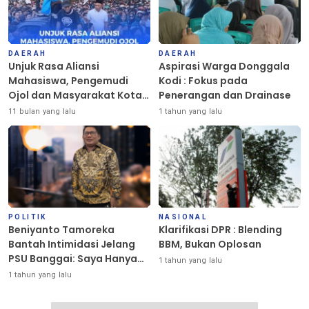
DAERAH
DAERAH
Unjuk Rasa Aliansi
Aspirasi Warga Donggala
Mahasiswa, Pengemudi
Kodi : Fokus pada
Ojol dan Masyarakat Kota
Penerangan dan Drainase
Palu Berlangsung Damai
11 bulan yang lalu
1 tahun yang lalu
POLITIK
NASIONAL
Beniyanto Tamoreka
Klarifikasi DPR : Blending
Bantah Intimidasi Jelang
BBM, Bukan Oplosan
PSU Banggai: Saya Hanya
1 tahun yang lalu
Ingin Redakan Suasana
1 tahun yang lalu