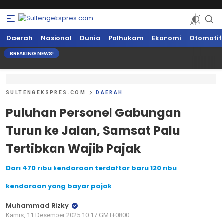
Sultengekspres.com
Berita Seputar Sulteng Hari Ini, Update Terkini, Suaranya Rakyat
Daerah
Nasional
Dunia
Polhukam
Ekonomi
Otomotif
Sulteng
BREAKING NEWS!
SULTENGEKSPRES.COM
DAERAH
Puluhan Personel Gabungan
Turun ke Jalan, Samsat Palu
Tertibkan Wajib Pajak
Dari 470 ribu kendaraan terdaftar baru 120 ribu
kendaraan yang bayar pajak
Muhammad Rizky
Kamis, 11 Desember 2025 10:17 GMT+0800