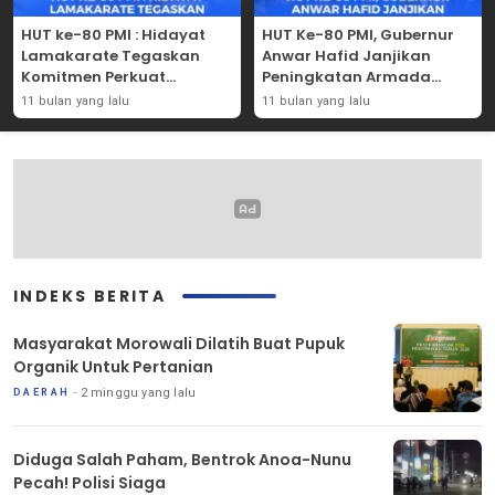
HUT ke-80 PMI : Hidayat
HUT Ke-80 PMI, Gubernur
Lamakarate Tegaskan
Anwar Hafid Janjikan
Komitmen Perkuat
Peningkatan Armada
Solidaritas Kemanusiaan
Mobil Donor Darah
11 bulan yang lalu
11 bulan yang lalu
INDEKS BERITA
Masyarakat Morowali Dilatih Buat Pupuk
Organik Untuk Pertanian
2 minggu yang lalu
DAERAH
Diduga Salah Paham, Bentrok Anoa-Nunu
Pecah! Polisi Siaga