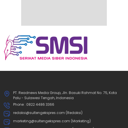
PT. Readnews Media Group, Jln. Basuki Rahmat No. 75, Kota
Palu - Sulawesi Tengah, Indonesia
Phone : 0822 4486 3366
redaksi@sultengekspres.com (Redaksi)
marketing@sultengekspres.com (Marketing)