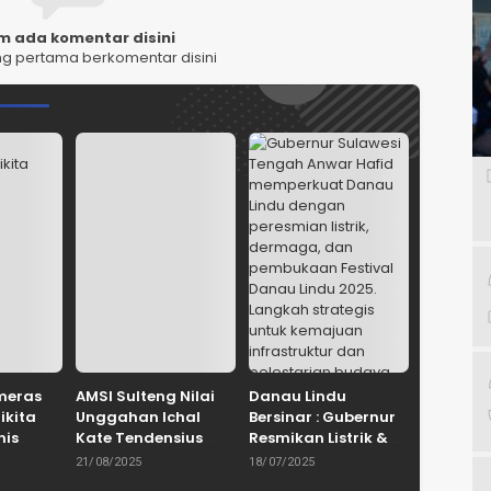
m ada komentar disini
ng pertama berkomentar disini
meras
AMSI Sulteng Nilai
Danau Lindu
Nikita
Unggahan Ichal
Bersinar : Gubernur
nis
Kate Tendensius
Resmikan Listrik &
dan Tidak Santun
Dermaga, Buka
21/08/2025
18/07/2025
Festival Budaya