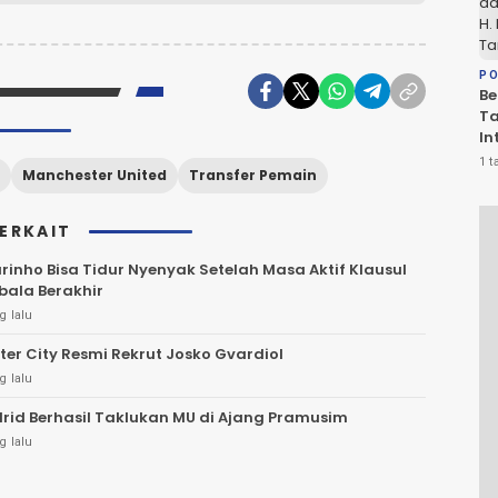
D
PO
Be
T
In
PS
1 t
Manchester United
Transfer Pemain
Sa
R
TERKAIT
rinho Bisa Tidur Nyenyak Setelah Masa Aktif Klausul
bala Berakhir
g lalu
er City Resmi Rekrut Josko Gvardiol
g lalu
rid Berhasil Taklukan MU di Ajang Pramusim
g lalu