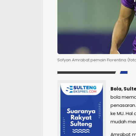
Sofyan Amrabat pemain Fiorentina (fot
Bola, Sul
bola mema
penasaran.
ke MU. Hal
mudah mend
Amrabat me