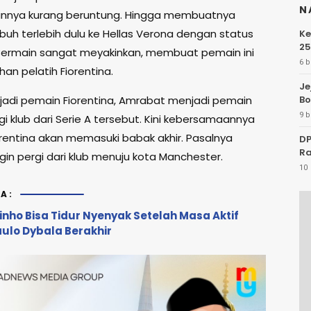
N
nnya kurang beruntung. Hingga membuatnya
buh terlebih dulu ke Hellas Verona dengan status
Ke
25
Bermain sangat meyakinkan, membuat pemain ini
6 b
ihan pelatih Fiorentina.
Je
jadi pemain Fiorentina, Amrabat menjadi pemain
Bo
9 b
i klub dari Serie A tersebut. Kini kebersamaannya
rentina akan memasuki babak akhir. Pasalnya
DP
Ra
gin pergi dari klub menuju kota Manchester.
10 
A:
nho Bisa Tidur Nyenyak Setelah Masa Aktif
aulo Dybala Berakhir