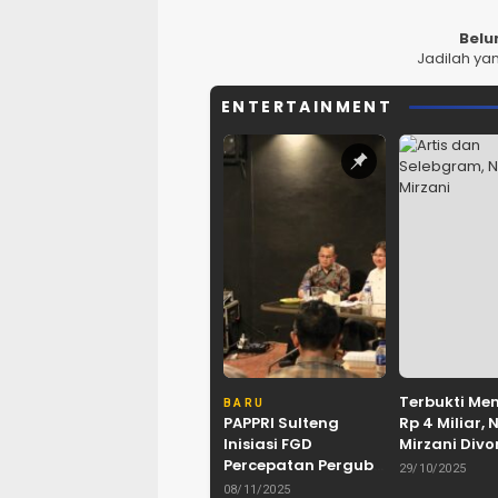
Belu
Jadilah ya
ENTERTAINMENT
Terbukti Me
BARU
PAPPRI Sulteng
Rp 4 Miliar, 
Inisiasi FGD
Mirzani Divo
Percepatan Pergub
Hakim
29/10/2025
Dorong
08/11/2025