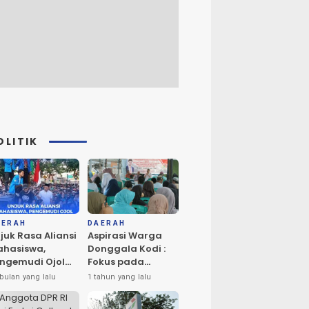
OLITIK
AERAH
DAERAH
juk Rasa Aliansi
Aspirasi Warga
hasiswa,
Donggala Kodi :
ngemudi Ojol
Fokus pada
n Masyarakat
Penerangan dan
bulan yang lalu
1 tahun yang lalu
ta Palu
Drainase
rlangsung