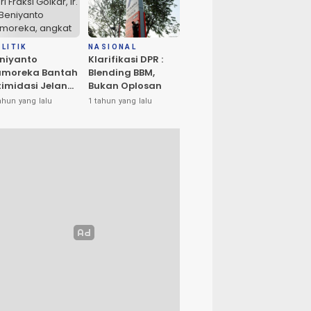
amai
LITIK
NASIONAL
niyanto
Klarifikasi DPR :
amoreka Bantah
Blending BBM,
timidasi Jelang
Bukan Oplosan
U Banggai:
ahun yang lalu
1 tahun yang lalu
ya Hanya Ingin
edakan Suasana