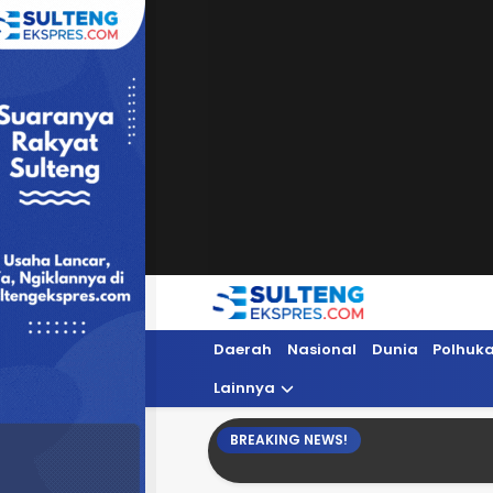
Sultengekspres.com
Berita Seputar Sulteng Hari Ini, Update 
Daerah
Nasional
Dunia
Polhuk
Lainnya
BREAKING NEWS!