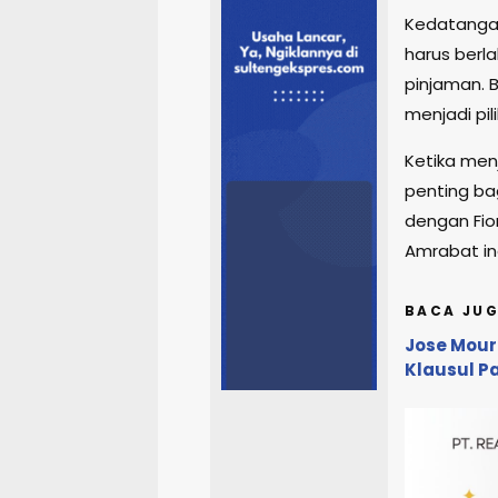
Kedatanga
harus berla
pinjaman. 
menjadi pil
Ketika men
penting bag
dengan Fio
Amrabat in
BACA JUG
Jose Mouri
Klausul P