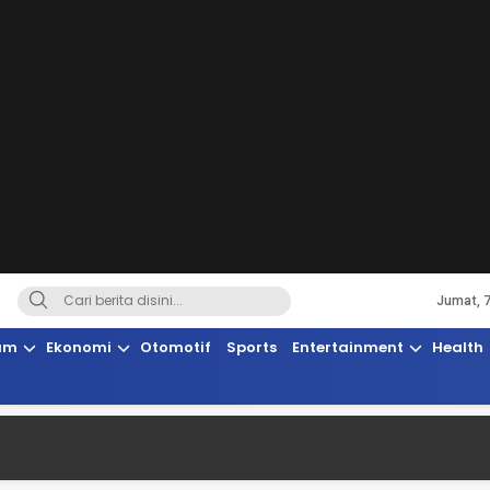
Jumat, 
Terkini, Suaranya Rakyat Sulteng
am
Ekonomi
Otomotif
Sports
Entertainment
Health