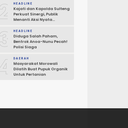
2
HEADLINE
Kajati dan Kapolda Sulteng
Perkuat Sinergi, Publik
Menanti Aksi Nyata
Penegakan Hukum
3
HEADLINE
Diduga Salah Paham,
Bentrok Anoa-Nunu Pecah!
Polisi Siaga
4
DAERAH
Masyarakat Morowali
Dilatih Buat Pupuk Organik
Untuk Pertanian