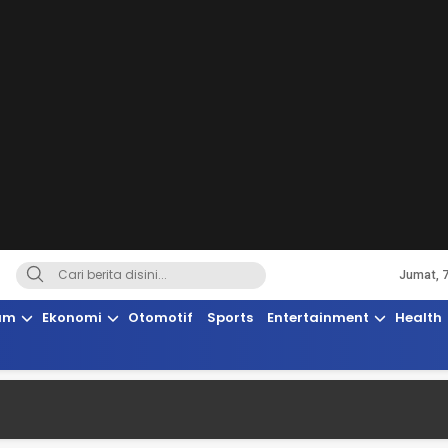
Jumat, 
Terkini, Suaranya Rakyat Sulteng
am
Ekonomi
Otomotif
Sports
Entertainment
Health