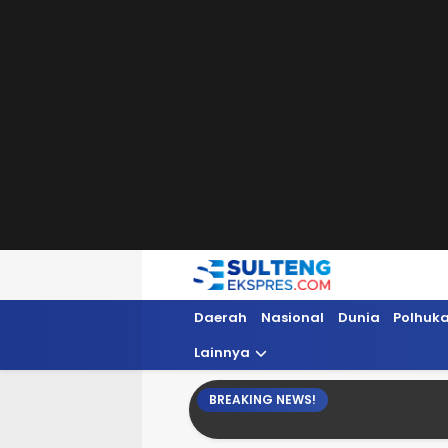
Sultengekspres.com
Berita Seputar Sulteng Hari Ini, Update 
Daerah
Nasional
Dunia
Polhuk
Lainnya
BREAKING NEWS!