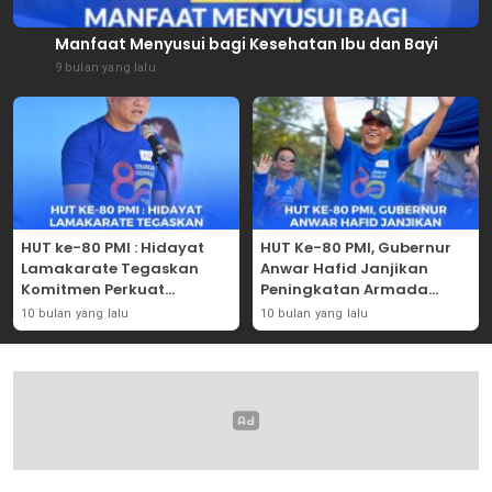
Manfaat Menyusui bagi Kesehatan Ibu dan Bayi
9 bulan yang lalu
HUT ke-80 PMI : Hidayat
HUT Ke-80 PMI, Gubernur
Lamakarate Tegaskan
Anwar Hafid Janjikan
Komitmen Perkuat
Peningkatan Armada
Solidaritas Kemanusiaan
Mobil Donor Darah
10 bulan yang lalu
10 bulan yang lalu