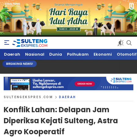
Sultengekspres.com
Berita Seputar Sulteng Hari Ini, Update Terkini, Suaranya Rakyat
Daerah
Nasional
Dunia
Polhukam
Ekonomi
Otomotif
Sulteng
BREAKING NEWS!
SULTENGEKSPRES.COM
DAERAH
Konflik Lahan: Delapan Jam
Diperiksa Kejati Sulteng, Astra
Agro Kooperatif