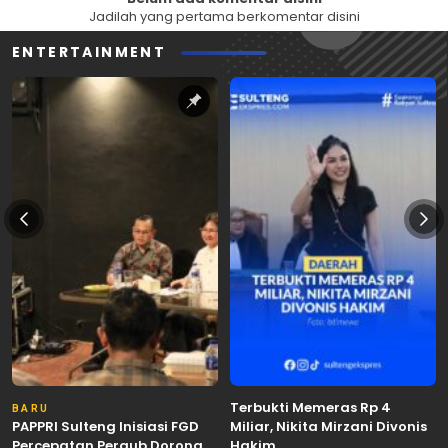
Jadilah yang pertama berkomentar disini
ENTERTAINMENT
Terbukti Memeras Rp 4
BARU
PAPPRI Sulteng Inisiasi FGD
Miliar, Nikita Mirzani Divonis
Percepatan Pergub Dorong
Hakim