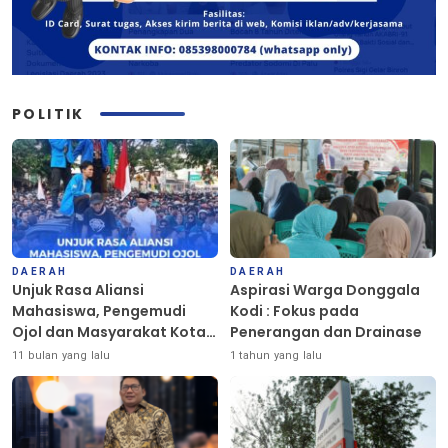
POLITIK
DAERAH
DAERAH
Unjuk Rasa Aliansi
Aspirasi Warga Donggala
Mahasiswa, Pengemudi
Kodi : Fokus pada
Ojol dan Masyarakat Kota
Penerangan dan Drainase
Palu Berlangsung Damai
11 bulan yang lalu
1 tahun yang lalu