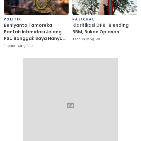
POLITIK
NASIONAL
Beniyanto Tamoreka
Klarifikasi DPR : Blending
Bantah Intimidasi Jelang
BBM, Bukan Oplosan
PSU Banggai: Saya Hanya
1 tahun yang lalu
Ingin Redakan Suasana
1 tahun yang lalu