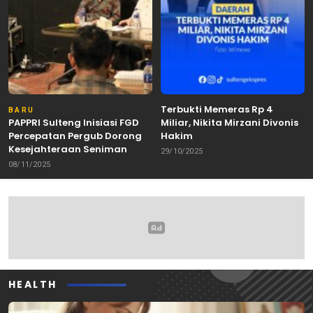
Terbukti Memeras Rp 4
BARU
PAPPRI Sulteng Inisiasi FGD
Miliar, Nikita Mirzani Divonis
Percepatan Pergub Dorong
Hakim
Kesejahteraan Seniman
29/10/2025
08/11/2025
HEALTH