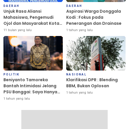
DAERAH
DAERAH
Unjuk Rasa Aliansi
Aspirasi Warga Donggala
Mahasiswa, Pengemudi
Kodi : Fokus pada
Ojol dan Masyarakat Kota
Penerangan dan Drainase
Palu Berlangsung Damai
11 bulan yang lalu
1 tahun yang lalu
POLITIK
NASIONAL
Beniyanto Tamoreka
Klarifikasi DPR : Blending
Bantah Intimidasi Jelang
BBM, Bukan Oplosan
PSU Banggai: Saya Hanya
1 tahun yang lalu
Ingin Redakan Suasana
1 tahun yang lalu