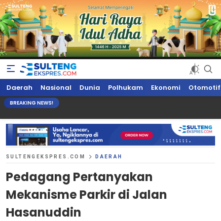
Sultengekspres.com
Berita Seputar Sulteng Hari Ini, Update Terkini, Suaranya Rakyat
Daerah
Nasional
Dunia
Polhukam
Ekonomi
Otomotif
Sulteng
BREAKING NEWS!
SULTENGEKSPRES.COM
DAERAH
Pedagang Pertanyakan
Mekanisme Parkir di Jalan
Hasanuddin