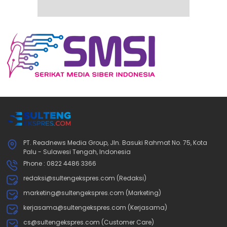
PT. Readnews Media Group, Jln. Basuki Rahmat No. 75, Kota
Palu - Sulawesi Tengah, Indonesia
Phone : 0822 4486 3366
redaksi@sultengekspres.com (Redaksi)
marketing@sultengekspres.com (Marketing)
kerjasama@sultengekspres.com (Kerjasama)
cs@sultengekspres.com (Customer Care)