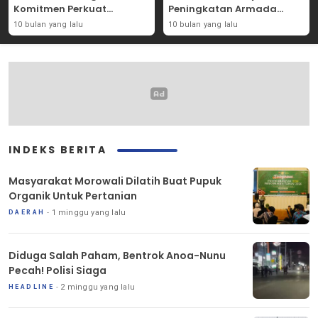
Komitmen Perkuat
Peningkatan Armada
Solidaritas Kemanusiaan
Mobil Donor Darah
10 bulan yang lalu
10 bulan yang lalu
INDEKS BERITA
Masyarakat Morowali Dilatih Buat Pupuk
Organik Untuk Pertanian
1 minggu yang lalu
DAERAH
Diduga Salah Paham, Bentrok Anoa-Nunu
Pecah! Polisi Siaga
2 minggu yang lalu
HEADLINE