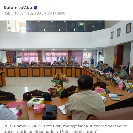
Salam La'Abu
Rabu, 10 Juni 2026 00:35 GMT+0800
RDP- Komisi C, DPRD Kota Palu, menggelar RDP terkait persoalan
parkir tepi jalan Hasanuddin. (Foto: salam laabu)