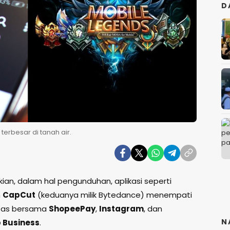
D
terbesar di tanah air.
ian, dalam hal pengunduhan, aplikasi seperti
n
CapCut
(keduanya milik Bytedance) menempati
atas bersama
ShopeePay
,
Instagram
, dan
N
 Business
.