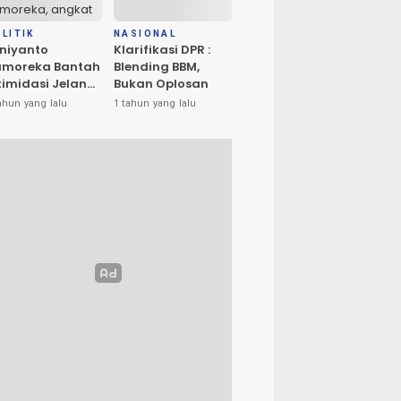
LITIK
NASIONAL
niyanto
Klarifikasi DPR :
amoreka Bantah
Blending BBM,
timidasi Jelang
Bukan Oplosan
U Banggai:
ahun yang lalu
1 tahun yang lalu
ya Hanya Ingin
edakan Suasana