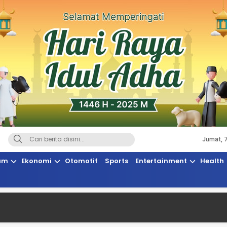
Jumat, 
Terkini, Suaranya Rakyat Sulteng
am
Ekonomi
Otomotif
Sports
Entertainment
Health