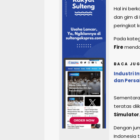
Hal ini ber
dan gim di
peringkat k
Pada kateg
Fire
mendom
BACA JUG
Industri I
dan Persa
Sementara 
teratas dii
Simulator
.
Dengan jum
Indonesia t