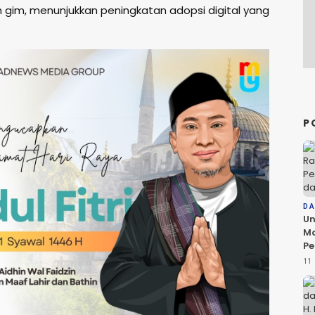
an gim, menunjukkan peningkatan adopsi digital yang
P
D
Un
Ma
Pe
da
11 
Ko
Be
D