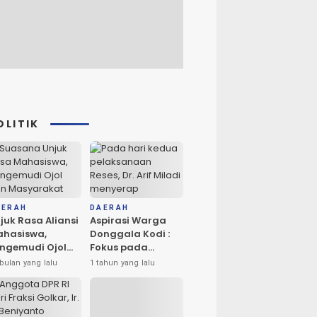
OLITIK
AERAH
DAERAH
juk Rasa Aliansi
Aspirasi Warga
hasiswa,
Donggala Kodi :
ngemudi Ojol
Fokus pada
n Masyarakat
Penerangan dan
bulan yang lalu
1 tahun yang lalu
ta Palu
Drainase
rlangsung
amai