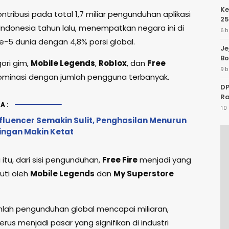
Ke
kontribusi pada total 1,7 miliar pengunduhan aplikasi
25
 Indonesia tahun lalu, menempatkan negara ini di
6 b
e-5 dunia dengan 4,8% porsi global.
Je
Bo
ori gim,
Mobile Legends
,
Roblox
, dan
Free
9 b
inasi dengan jumlah pengguna terbanyak.
DP
Ra
A:
10 
nfluencer Semakin Sulit, Penghasilan Menurun
ingan Makin Ketat
itu, dari sisi pengunduhan,
Free Fire
menjadi yang
kuti oleh
Mobile Legends
dan
My Superstore
lah pengunduhan global mencapai miliaran,
erus menjadi pasar yang signifikan di industri