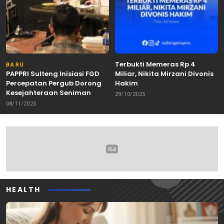
Terbukti Memeras Rp 4
BARU
PAPPRI Sulteng Inisiasi FGD
Miliar, Nikita Mirzani Divonis
Percepatan Pergub Dorong
Hakim
Kesejahteraan Seniman
29/10/2025
08/11/2025
HEALTH