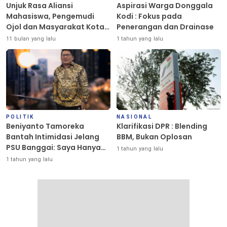
Unjuk Rasa Aliansi
Aspirasi Warga Donggala
Mahasiswa, Pengemudi
Kodi : Fokus pada
Ojol dan Masyarakat Kota
Penerangan dan Drainase
Palu Berlangsung Damai
11 bulan yang lalu
1 tahun yang lalu
POLITIK
NASIONAL
Beniyanto Tamoreka
Klarifikasi DPR : Blending
Bantah Intimidasi Jelang
BBM, Bukan Oplosan
PSU Banggai: Saya Hanya
1 tahun yang lalu
Ingin Redakan Suasana
1 tahun yang lalu