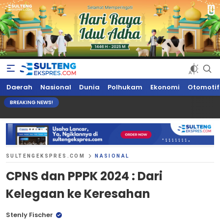
Sultengekspres.com
Berita Seputar Sulteng Hari Ini, Update Terkini, Suaranya Rakyat
Daerah
Nasional
Dunia
Polhukam
Ekonomi
Otomotif
Sulteng
BREAKING NEWS!
SULTENGEKSPRES.COM
NASIONAL
CPNS dan PPPK 2024 : Dari
Kelegaan ke Keresahan
Stenly Fischer