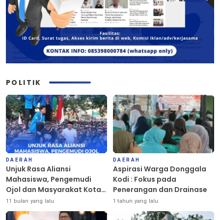
POLITIK
DAERAH
DAERAH
Unjuk Rasa Aliansi
Aspirasi Warga Donggala
Mahasiswa, Pengemudi
Kodi : Fokus pada
Ojol dan Masyarakat Kota
Penerangan dan Drainase
Palu Berlangsung Damai
11 bulan yang lalu
1 tahun yang lalu