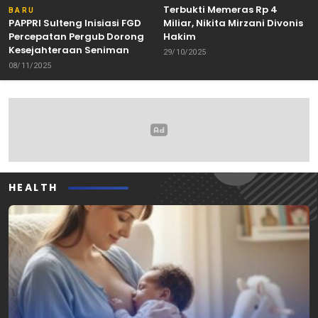
Terbukti Memeras Rp 4
BARU
PAPPRI Sulteng Inisiasi FGD
Miliar, Nikita Mirzani Divonis
Percepatan Pergub Dorong
Hakim
Kesejahteraan Seniman
29/10/2025
08/11/2025
HEALTH