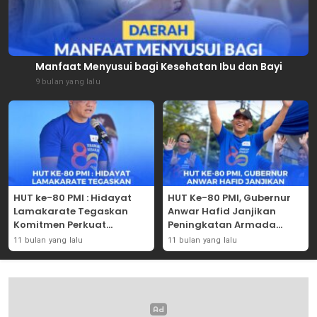
Manfaat Menyusui bagi Kesehatan Ibu dan Bayi
9 bulan yang lalu
HUT ke-80 PMI : Hidayat
HUT Ke-80 PMI, Gubernur
Lamakarate Tegaskan
Anwar Hafid Janjikan
Komitmen Perkuat
Peningkatan Armada
Solidaritas Kemanusiaan
Mobil Donor Darah
11 bulan yang lalu
11 bulan yang lalu