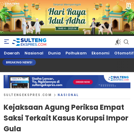
Sultengekspres.com
Berita Seputar Sulteng Hari Ini, Update Terkini, Suaranya Rakyat
Daerah
Nasional
Dunia
Polhukam
Ekonomi
Otomotif
Sulteng
BREAKING NEWS!
SULTENGEKSPRES.COM
NASIONAL
Kejaksaan Agung Periksa Empat
Saksi Terkait Kasus Korupsi Impor
Gula